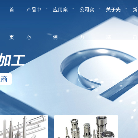
首
产品中
应用案
公司实
关于先
新
页
心
例
力
精
讯
设备类零部件