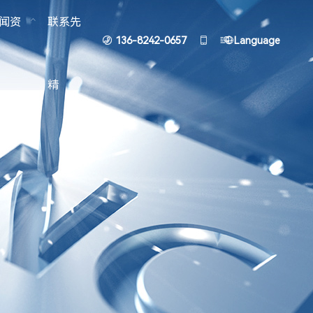
闻资
联系先
136-8242-0657




Language
精