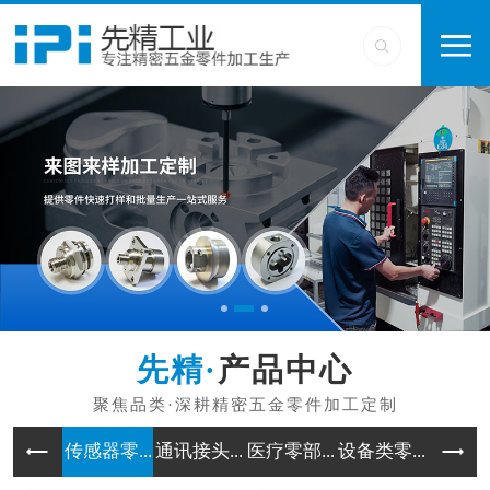
产品中心
传感器零...
通讯接头...
医疗零部...
设备类零...
工业类零