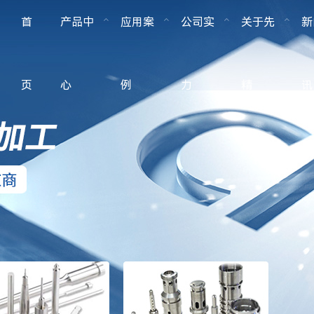
首
产品中
应用案
公司实
关于先
新
页
心
例
力
精
讯
设备类零部件