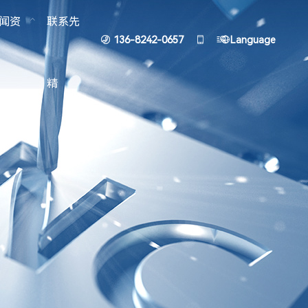
闻资
联系先
136-8242-0657




Language
精