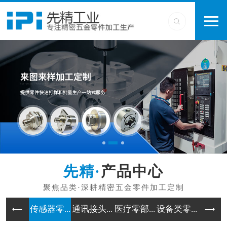
产品中心
传感器零...
通讯接头...
医疗零部...
设备类零...
工业类零