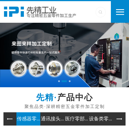
产品中心
传感器零...
通讯接头...
医疗零部...
设备类零...
工业类零