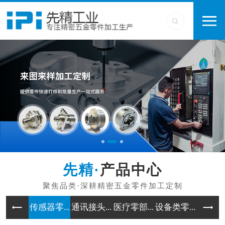
产品中心
传感器零...
通讯接头...
医疗零部...
设备类零...
工业类零